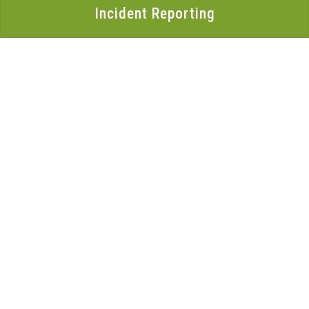
Incident Reporting
Organization
About LACNIC
Casa de Internet
Annual Report