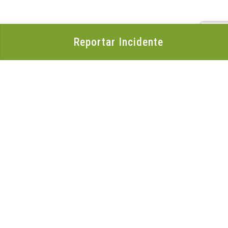
Reportar Incidente
Organización
Acerca de LACNIC
Casa de Internet
Reporte Anual