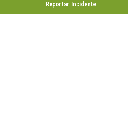
Reportar Incidente
Organización
Acerca de LACNIC
Casa de Internet
Reporte Anual
Empleo
Glosario
LACNIC CSIRT
Contacto
Artículos de ciberseguridad
Archivo