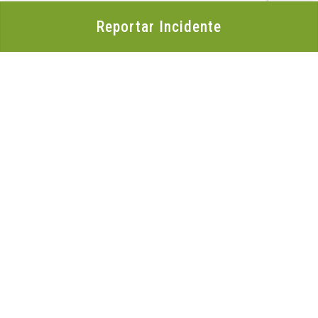
Reportar Incidente
Organización
Acerca de LACNIC
Casa de Internet